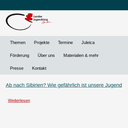
Leichte
DG
Direkt
Sprache
Vi
zum
Preheader
Inhalt
Menü
Themen
Projekte
Termine
Juleica
Förderung
Über uns
Materialien & mehr
Presse
Kontakt
Ab nach Sibirien? Wie gefährlich ist unsere Jugend
Weiterlesen
über
Ab
nach
Sibirien?
Wie