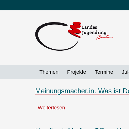
Direkt
zum
Inhalt
Themen
Projekte
Termine
Jul
Meinungsmacher.in. Was ist De
Weiterlesen
über
Meinungsmacher.in.
Was