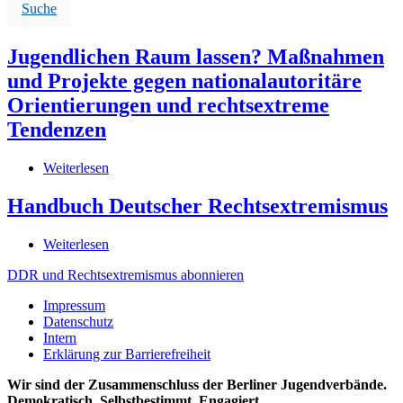
Suche
Jugendlichen Raum lassen? Maßnahmen
und Projekte gegen nationalautoritäre
Orientierungen und rechtsextreme
Tendenzen
Weiterlesen
über
Jugendlichen
Raum
Handbuch Deutscher Rechtsextremismus
lassen?
Maßnahmen
Weiterlesen
über
und
Handbuch
Projekte
DDR und Rechtsextremismus abonnieren
Deutscher
gegen
Rechtsextremismus
nationalautoritäre
Impressum
Orientierungen
Datenschutz
und
Intern
rechtsextreme
Erklärung zur Barrierefreiheit
Tendenzen
Wir sind der Zusammenschluss der Berliner Jugendverbände.
Demokratisch. Selbstbestimmt. Engagiert.