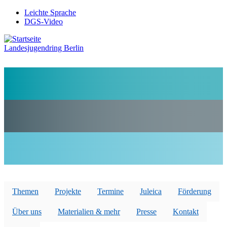
Direkt
Leichte Sprache
zum
DGS-Video
Preheader
Inhalt
Menü
Landesjugendring Berlin
Themen
Projekte
Termine
Juleica
Förderung
Über uns
Materialien & mehr
Presse
Kontakt