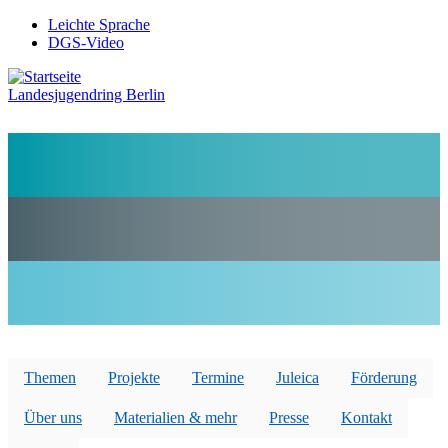
Direkt
Leichte Sprache
zum
DGS-Video
Preheader
Inhalt
Menü
Landesjugendring Berlin
Themen
Projekte
Termine
Juleica
Förderung
Über uns
Materialien & mehr
Presse
Kontakt