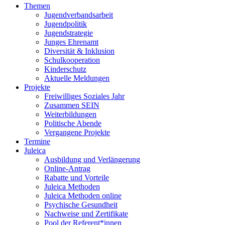
Themen
Jugendverbandsarbeit
Jugendpolitik
Jugendstrategie
Junges Ehrenamt
Diversität & Inklusion
Schulkooperation
Kinderschutz
Aktuelle Meldungen
Projekte
Freiwilliges Soziales Jahr
Zusammen SEIN
Weiterbildungen
Politische Abende
Vergangene Projekte
Termine
Juleica
Ausbildung und Verlängerung
Online-Antrag
Rabatte und Vorteile
Juleica Methoden
Juleica Methoden online
Psychische Gesundheit
Nachweise und Zertifikate
Pool der Referent*innen