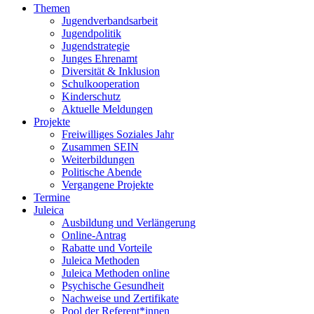
Themen
Jugendverbandsarbeit
Jugendpolitik
Jugendstrategie
Junges Ehrenamt
Diversität & Inklusion
Schulkooperation
Kinderschutz
Aktuelle Meldungen
Projekte
Freiwilliges Soziales Jahr
Zusammen SEIN
Weiterbildungen
Politische Abende
Vergangene Projekte
Termine
Juleica
Ausbildung und Verlängerung
Online-Antrag
Rabatte und Vorteile
Juleica Methoden
Juleica Methoden online
Psychische Gesundheit
Nachweise und Zertifikate
Pool der Referent*innen