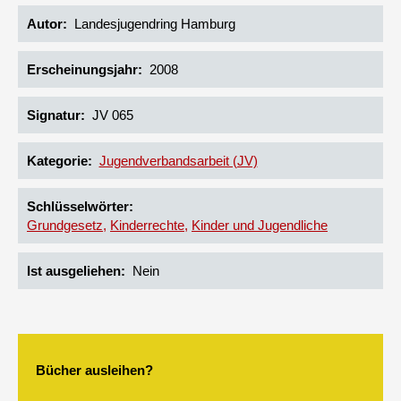
Autor
Landesjugendring Hamburg
Erscheinungsjahr
2008
Signatur
JV 065
Kategorie
Jugendverbandsarbeit (JV)
Schlüsselwörter
Grundgesetz
Kinderrechte
Kinder und Jugendliche
Ist ausgeliehen
Nein
Bücher ausleihen?