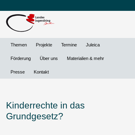
Leichte
DG
Direkt
Sprache
Vi
zum
Preheader
Inhalt
Menü
Themen
Projekte
Termine
Juleica
Förderung
Über uns
Materialien & mehr
Presse
Kontakt
Kinderrechte in das
Grundgesetz?