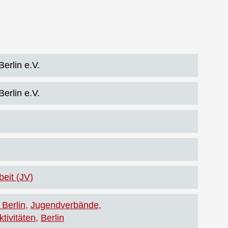
erlin e.V.
erlin e.V.
eit (JV)
 Berlin
Jugendverbände
tivitäten
Berlin