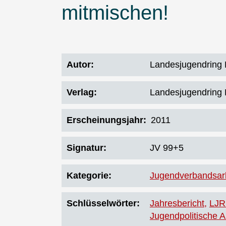
mitmischen!
Autor
Landesjugendring B
Verlag
Landesjugendring B
Erscheinungsjahr
2011
Signatur
JV 99+5
Kategorie
Jugendverbandsarb
Schlüsselwörter
Jahresbericht
LJR
Jugendpolitische Ak