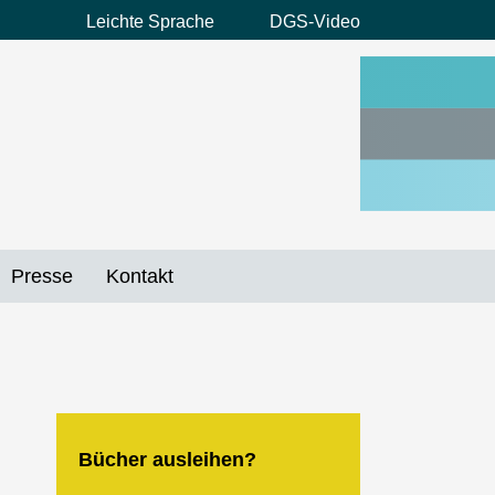
Leichte Sprache
DGS-Video
Preheader
Menü
Presse
Kontakt
Bücher ausleihen?