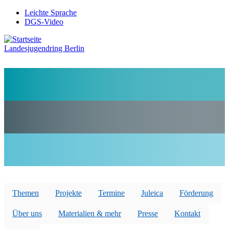
Direkt
Leichte Sprache
zum
DGS-Video
Preheader
Inhalt
Menü
Landesjugendring Berlin
Themen
Projekte
Termine
Juleica
Förderung
Über uns
Materialien & mehr
Presse
Kontakt