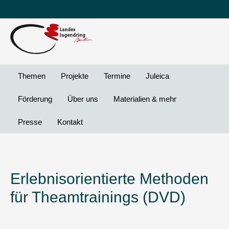
Leichte
DG
Direkt
Sprache
Vi
zum
Preheader
Inhalt
Menü
Themen
Projekte
Termine
Juleica
Förderung
Über uns
Materialien & mehr
Presse
Kontakt
Erlebnisorientierte Methoden
für Theamtrainings (DVD)