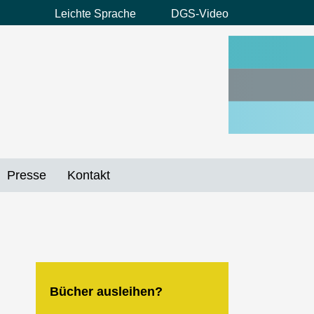
Leichte Sprache
DGS-Video
Preheader
Menü
Presse
Kontakt
Bücher ausleihen?