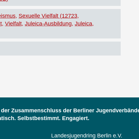
eismus
Sexuelle Vielfalt (12723
t
Vielfalt
Juleica-Ausbildung
Juleica
d der Zusammenschluss der Berliner Jugendverbänd
isch. Selbstbestimmt. Engagiert.
Landesjugendring Berlin e.V.