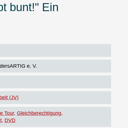
t bunt!" Ein
dersARTIG e. V.
eit (JV)
e Tour
Gleichberechtigung
t
DVD