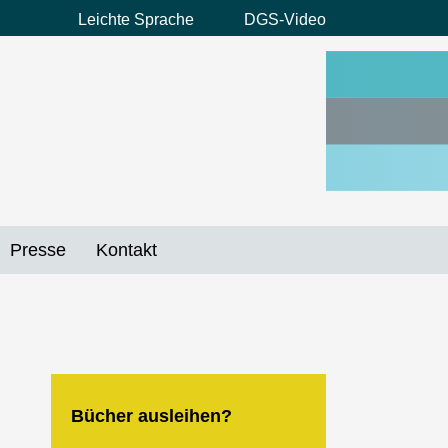
Leichte Sprache
DGS-Video
Preheader
Menü
Presse
Kontakt
Bücher ausleihen?