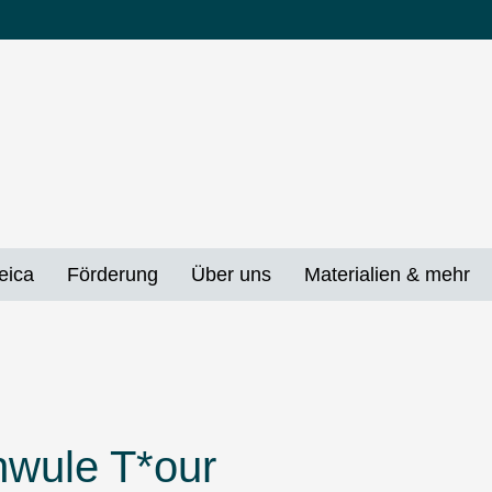
eica
Förderung
Über uns
Materialien & mehr
hwule T*our