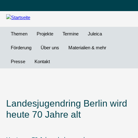
Leichte
DG
Direkt
Sprache
Vi
zum
Preheader
Inhalt
Menü
Themen
Projekte
Termine
Juleica
Förderung
Über uns
Materialien & mehr
Presse
Kontakt
Landesjugendring Berlin wird
heute 70 Jahre alt